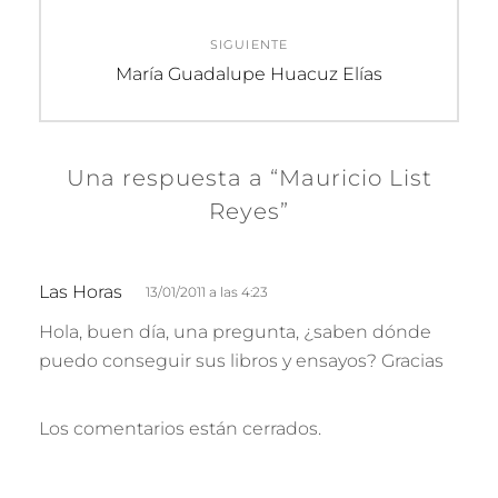
SIGUIENTE
Entrada
María Guadalupe Huacuz Elías
siguiente:
Una respuesta a “Mauricio List
Reyes”
d
Las Horas
13/01/2011 a las 4:23
i
Hola, buen día, una pregunta, ¿saben dónde
c
puedo conseguir sus libros y ensayos? Gracias
e
:
Los comentarios están cerrados.