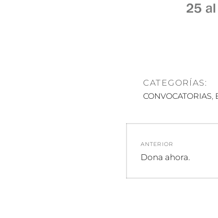
CATEGORÍAS:
,
CONVOCATORIAS
Navegació
ANTERIOR
de
Entrada
Dona ahora.
anterior:
entradas