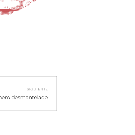
SIGUIENTE
ada
énero desmantelado
ente: