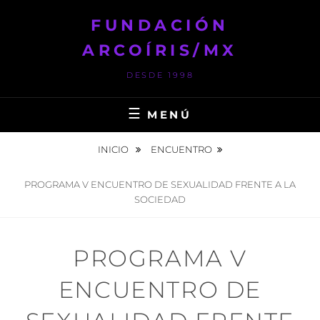
Saltar
FUNDACIÓN
al
contenido
ARCOÍRIS/MX
DESDE 1998
MENÚ
INICIO
ENCUENTRO
PROGRAMA V ENCUENTRO DE SEXUALIDAD FRENTE A LA
SOCIEDAD
PROGRAMA V
ENCUENTRO DE