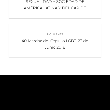
anterior:
SEXUALIDAD Y SOCIEDAD DE
entradas
AMÉRICA LATINA Y DEL CARIBE
SIGUIENTE
Entrada
40 Marcha del Orgullo LGBT. 23 de
siguiente:
Junio 2018