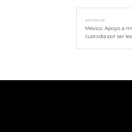
Navegació
ANTERIOR
de
Entrada
México. Apoyo a mu
anterior:
custodia por ser le
entradas