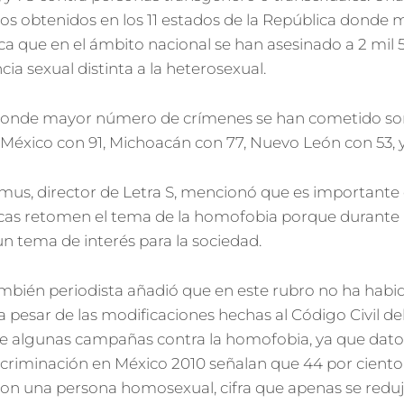
tos obtenidos en los 11 estados de la República donde
a que en el ámbito nacional se han asesinado a 2 mil 
ia sexual distinta a la heterosexual.
donde mayor número de crímenes se han cometido son 
 México con 91, Michoacán con 77, Nuevo León con 53, y 
mus, director de Letra S, mencionó que es importante 
licas retomen el tema de la homofobia porque durant
n tema de interés para la sociedad.
ambién periodista añadió que en este rubro no ha hab
a pesar de las modificaciones hechas al Código Civil del
 algunas campañas contra la homofobia, ya que datos
criminación en México 2010 señalan que 44 por ciento
 con una persona homosexual, cifra que apenas se reduj