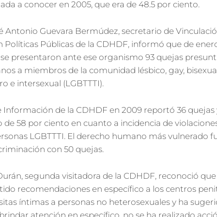
dada a conocer en 2005, que era de 48.5 por ciento.
sé Antonio Guevara Bermúdez, secretario de Vinculació
 en Políticas Públicas de la CDHDF, informó que de ener
 se presentaron ante ese organismo 93 quejas presunt
os a miembros de la comunidad lésbico, gay, bisexual,
ro e intersexual (LGBTTTI).
 Información de la CDHDF en 2009 reportó 36 quejas y
de 58 por ciento en cuanto a incidencia de violacione
rsonas LGBTTTI. El derecho humano más vulnerado fu
scriminación con 50 quejas.
Durán, segunda visitadora de la CDHDF, reconoció que 
ido recomendaciones en específico a los centros penit
visitas íntimas a personas no heterosexuales y ha sugeri
rindar atención en específico, no se ha realizado acci