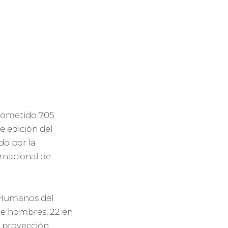
 cometido 705
e edición del
o por la
rnacional de
 Humanos del
de hombres, 22 en
a proyección