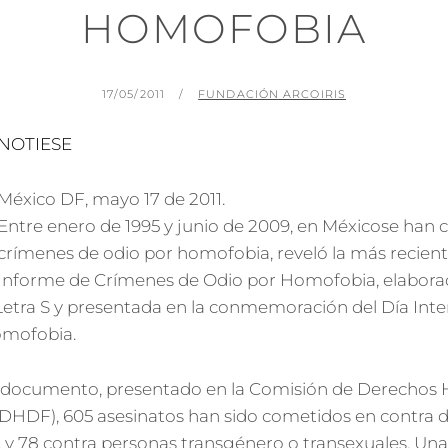
HOMOFOBIA
PUBLICADO
POR
17/05/2011
FUNDACIÓN ARCOIRIS
EL
NOTIESE
México DF, mayo 17 de 2011.
Entre enero de 1995 y junio de 2009, en Méxicose han
crímenes de odio por homofobia, reveló la más recient
Informe de Crímenes de Odio por Homofobia, elaborad
 Letra S y presentada en la conmemoración del Día Inte
omofobia.
l documento, presentado en la Comisión de Derechos
(CDHDF), 605 asesinatos han sido cometidos en contra 
 y 78 contra personas transgénero o transexuales. Un