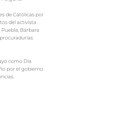
es de Católicas por
os del activista
e Puebla, Bárbara
 procuradurías
 mayo como Día
ño por el gobierno
ncias.