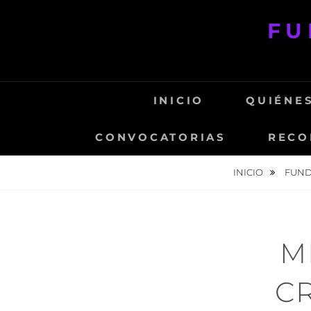
Saltar
FU
al
contenido
INICIO
QUIÉNE
CONVOCATORIAS
RECO
INICIO
FUND
M
C