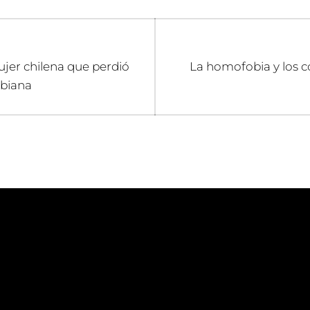
n
Entrada
jer chilena que perdió
La homofobia y los c
siguiente:
sbiana