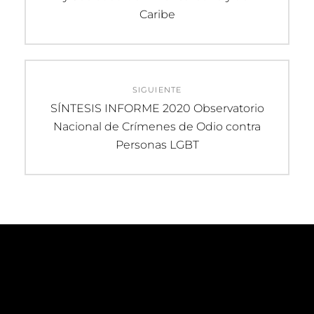
entradas
Caribe
SIGUIENTE
Entrada
SÍNTESIS INFORME 2020 Observatorio
siguiente:
Nacional de Crímenes de Odio contra
Personas LGBT