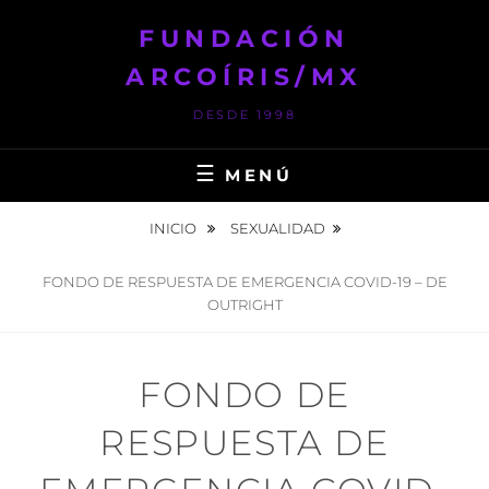
Saltar
FUNDACIÓN
al
contenido
ARCOÍRIS/MX
DESDE 1998
MENÚ
INICIO
SEXUALIDAD
FONDO DE RESPUESTA DE EMERGENCIA COVID-19 – DE
OUTRIGHT
FONDO DE
RESPUESTA DE