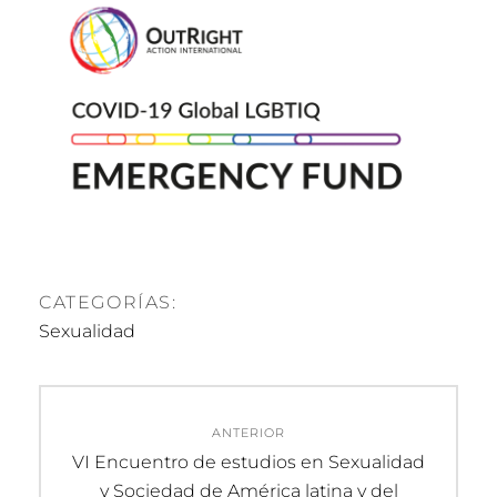
CATEGORÍAS:
Sexualidad
Navegación
ANTERIOR
de
Entrada
VI Encuentro de estudios en Sexualidad
anterior:
y Sociedad de América latina y del