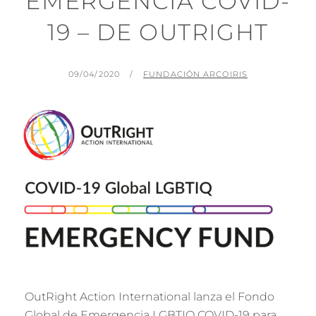
EMERGENCIA COVID-
19 – DE OUTRIGHT
PUBLICADO
POR
09/04/2020
FUNDACIÓN ARCOIRIS
EL
OutRight Action International lanza el Fondo
Global de Emergencia LGBTIQ COVID-19 para