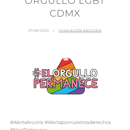
ORGULLO LGBT
CDMX
PUBLICADO
POR
27/06/2020
FUNDACIÓN ARCOIRIS
EL
#AlertaArcoíris #Alertapornuestrosderechos
#NoalRetroceso