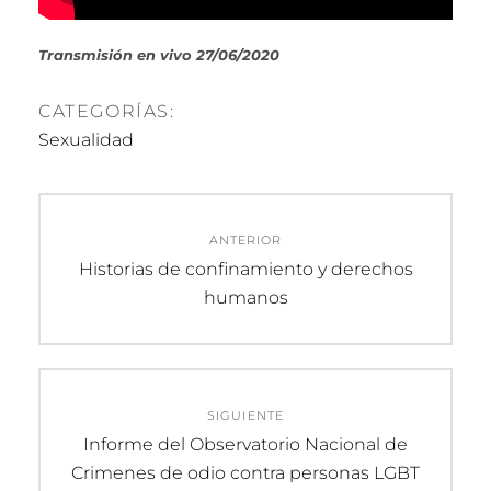
Transmisión en vivo 27/06/2020
CATEGORÍAS:
Sexualidad
Navegación
ANTERIOR
de
Entrada
Historias de confinamiento y derechos
anterior:
humanos
entradas
SIGUIENTE
Entrada
Informe del Observatorio Nacional de
siguiente:
Crimenes de odio contra personas LGBT