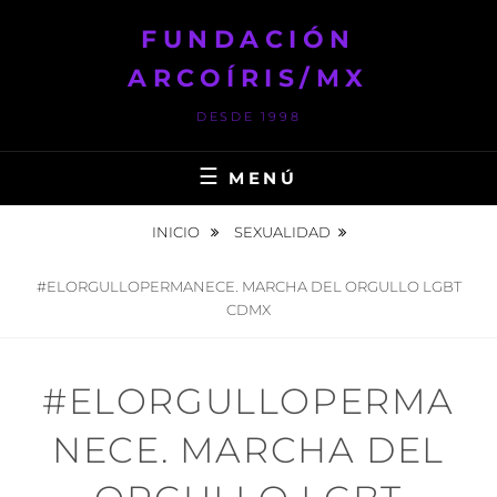
Saltar
FUNDACIÓN
al
contenido
ARCOÍRIS/MX
DESDE 1998
MENÚ
INICIO
SEXUALIDAD
#ELORGULLOPERMANECE. MARCHA DEL ORGULLO LGBT
CDMX
#ELORGULLOPERMA
NECE. MARCHA DEL