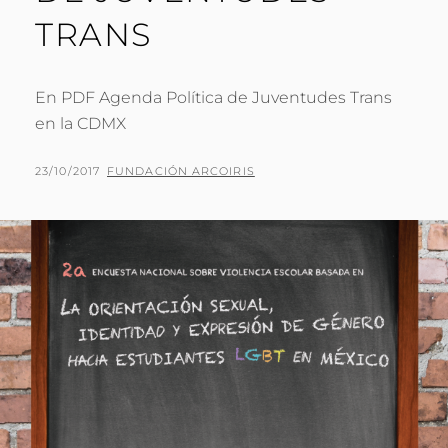
TRANS
En PDF Agenda Política de Juventudes Trans
en la CDMX
PUBLICADO
POR
23/10/2017
FUNDACIÓN ARCOIRIS
EL