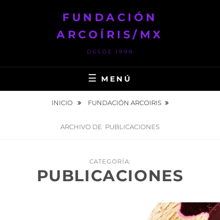
Saltar
FUNDACIÓN
al
contenido
ARCOÍRIS/MX
DESDE 1998
MENÚ
INICIO
FUNDACIÓN ARCOIRIS
ARCHIVO DE
PUBLICACIONES
CATEGORÍA:
PUBLICACIONES