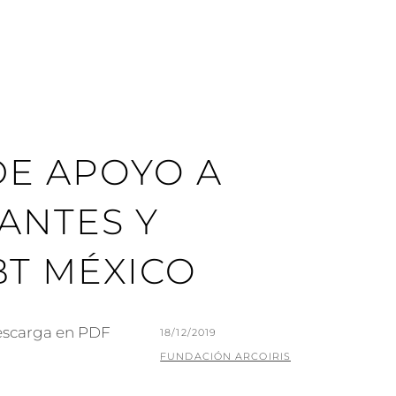
DE APOYO A
ANTES Y
BT MÉXICO
scarga en PDF
PUBLICADO
18/12/2019
EL
POR
FUNDACIÓN ARCOIRIS