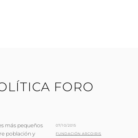
OLÍTICA FORO
íses más pequeños
PUBLICADO
07/10/2015
re población y
EL
POR
FUNDACIÓN ARCOIRIS