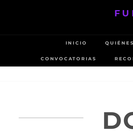
Saltar
FU
al
contenido
INICIO
QUIÉNE
CONVOCATORIAS
RECO
D