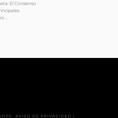
neta: El Consenso
incipales
mo …
VADOS.
AVISO DE PRIVACIDAD
|