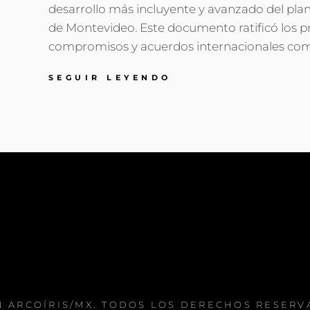
desarrollo más incluyente y avanzado del pla
de Montevideo. Este documento ratificó los pr
compromisos y acuerdos internacionales co
DECLARACIÓN
SEGUIR LEYENDO
POLÍTICA
FORO
SOCIAL
II
CRPYD
 ARCOÍRIS/MX
. TODOS LOS DERECHOS RESER