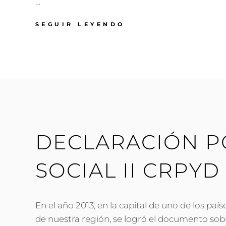
…
APRUEBA
SEGUIR LEYENDO
ASAMBLEA
GENERAL
DE
LA
OEA
RESOLUCIÓN
SOBRE
DERECHOS
DE
PERSONAS
DECLARACIÓN P
LGBTI
SOCIAL II CRPYD
En el año 2013, en la capital de uno de los pa
de nuestra región, se logró el documento sob